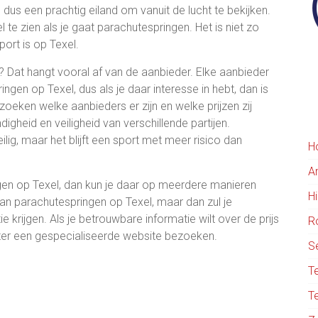
 dus een prachtig eiland om vanuit de lucht te bekijken.
l te zien als je gaat parachutespringen. Het is niet zo
ort is op Texel.
? Dat hangt vooral af van de aanbieder. Elke aanbieder
ngen op Texel, dus als je daar interesse in hebt, dan is
oeken welke aanbieders er zijn en welke prijzen zij
igheid en veiligheid van verschillende partijen.
ig, maar het blijft een sport met meer risico dan
H
A
ngen op Texel, dan kun je daar op meerdere manieren
H
an parachutespringen op Texel, maar dan zul je
ie krijgen. Als je betrouwbare informatie wilt over de prijs
R
eter een gespecialiseerde website bezoeken.
S
T
T