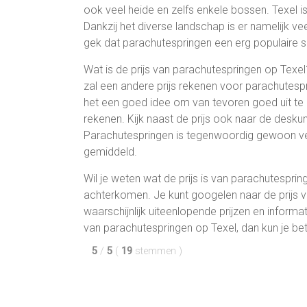
ook veel heide en zelfs enkele bossen. Texel is
Dankzij het diverse landschap is er namelijk vee
gek dat parachutespringen een erg populaire sp
Wat is de prijs van parachutespringen op Texel
zal een andere prijs rekenen voor parachutespri
het een goed idee om van tevoren goed uit te z
rekenen. Kijk naast de prijs ook naar de deskund
Parachutespringen is tegenwoordig gewoon veil
gemiddeld.
Wil je weten wat de prijs is van parachutespri
achterkomen. Je kunt googelen naar de prijs v
waarschijnlijk uiteenlopende prijzen en informat
van parachutespringen op Texel, dan kun je b
5
/
5
(
19
stemmen
)