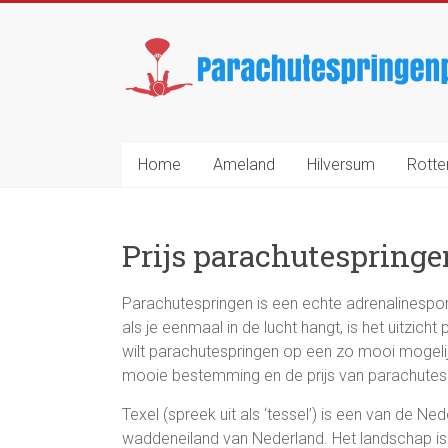
Ga
naar
Parachutespringenp
inhoud
De
prijs
van
Home
Ameland
Hilversum
Rott
parachutespringen
Prijs parachutespringe
Parachutespringen is een echte adrenalinesp
als je eenmaal in de lucht hangt, is het uitzicht 
wilt parachutespringen op een zo mooi mogelijk
mooie bestemming en de prijs van parachutesp
Texel (spreek uit als ‘tessel’) is een van de N
waddeneiland van Nederland. Het landschap is e