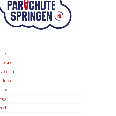
ome
meland
ilversum
otterdam
eppe
euge
exel